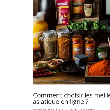
Comment choisir les meill
asiatique en ligne ?
par
fil-et-croq
|
Mai 7, 2025
|
Conseils