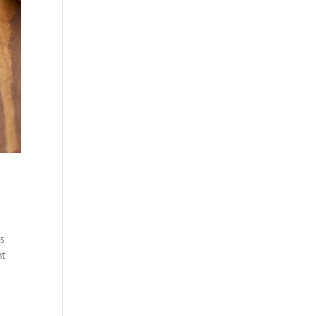
es
nt