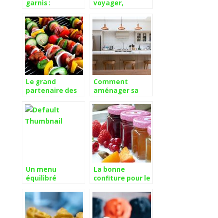
garnis :
voyager,
comment les
commencer
composer soi-
vorte journée
même ?
avec un petit
déjeuner
américain!
Le grand
Comment
partenaire des
aménager sa
amoureux de
nouvelle cuisine
grillades
?
Un menu
La bonne
équilibré
confiture pour le
contient une
plaisir de nos
entrée et un
papilles
dessert