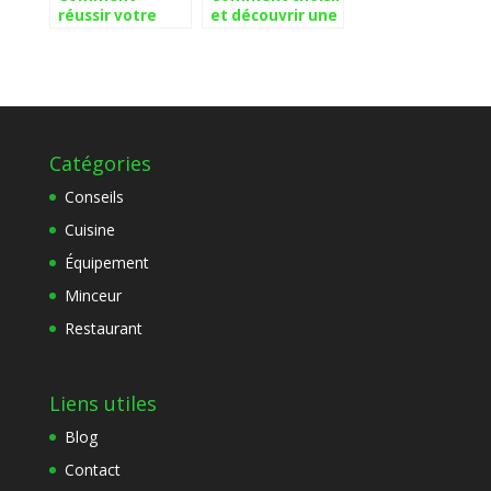
réussir votre
et découvrir une
formation en
gamme de cafés
restauration
biologiques en
grâce à
grain pour un
l’apprentissage
arôme
à distance
exceptionnel
Catégories
Conseils
Cuisine
Équipement
Minceur
Restaurant
Liens utiles
Blog
Contact