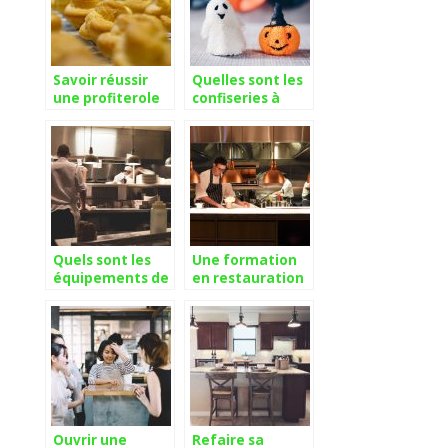
Savoir réussir
Quelles sont les
une profiterole
confiseries à
digne de ce nom
prioriser pour
une fête
d’halloween
réussie ?
Quels sont les
Une formation
équipements de
en restauration
cuisine à avoir
pour créer son
pour aller plus
propre
loin ?
restaurant
Ouvrir une
Refaire sa