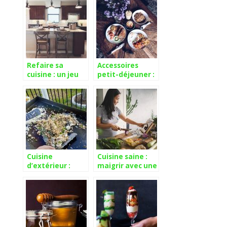
pour aller plus
propre
loin ?
restaurant
Refaire sa
Accessoires
cuisine : un jeu
petit-déjeuner :
d’enfant
gourmandise et
convivialité
Cuisine
Cuisine saine :
d’extérieur :
maigrir avec une
tout savoir sur la
alimentation
cuisine de l’été
équilibrée