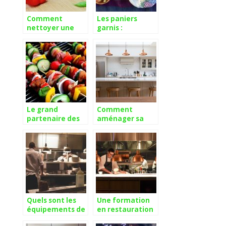
Comment
Les paniers
nettoyer une
garnis :
lame de couteau
comment les
?
composer soi-
même ?
Le grand
Comment
partenaire des
aménager sa
amoureux de
nouvelle cuisine
grillades
?
Quels sont les
Une formation
équipements de
en restauration
cuisine à avoir
pour créer son