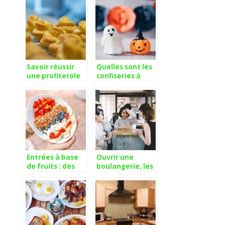
entrée et un
papilles
dessert
Savoir réussir
Quelles sont les
une profiterole
confiseries à
digne de ce nom
prioriser pour
une fête
d’halloween
réussie ?
Entrées à base
Ouvrir une
de fruits : des
boulangerie, les
recettes pour
essentiels.
tous les goûts