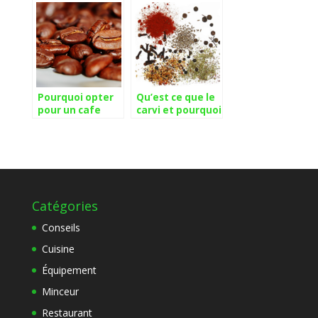
Tupperware
électriques en
2021 ?
Pourquoi opter
Qu’est ce que le
pour un cafe
carvi et pourquoi
provenant d’un
l’utiliser ?
torrefacteur
artisanal ?
Catégories
Conseils
Cuisine
Équipement
Minceur
Restaurant