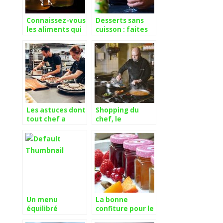
Connaissez-vous
Desserts sans
les aliments qui
cuisson : faites
procurent une
du Tiramisu au
bonne santé ?
Kiwi et au
spéculoos
Les astuces dont
Shopping du
tout chef a
chef, le
besoin pour
spécialiste du
réussir en
matériel de
cuisine
cuisine
Un menu
La bonne
équilibré
confiture pour le
contient une
plaisir de nos