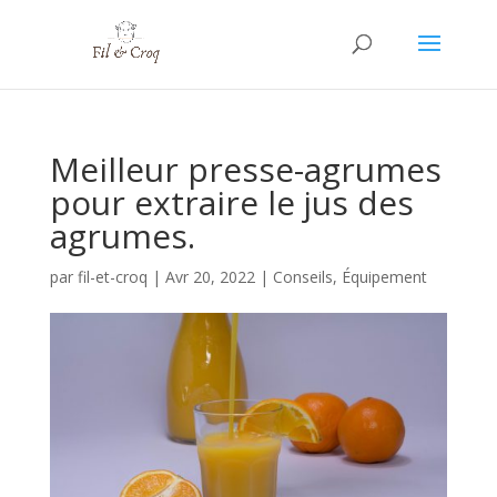
Meilleur presse-agrumes
pour extraire le jus des
agrumes.
par
fil-et-croq
|
Avr 20, 2022
|
Conseils
,
Équipement