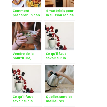
Comment
4 matériels pour
préparer un bon
la cuisson rapide
petit-déjeuner ?
des aliments
Vendre de la
Ce qu’il faut
nourriture,
savoir sur la
comment réussir
Yaourtiere
?
Tupperware
Ce qu’il faut
Quelles sont les
savoir sur la
meilleures
Yaourtiere
théières