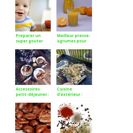
Preparer un
Meilleur presse-
super gouter
agrumes pour
pour les petits
extraire le jus
et les grands.
des agrumes.
Accessoires
Cuisine
petit-déjeuner :
d’extérieur :
gourmandise et
tout savoir sur la
convivialité
cuisine de l’été