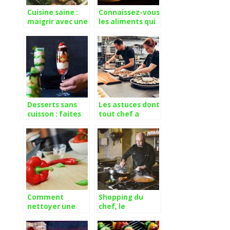
Cuisine saine :
Connaissez-vous
maigrir avec une
les aliments qui
alimentation
procurent une
équilibrée
bonne santé ?
Desserts sans
Les astuces dont
cuisson : faites
tout chef a
du Tiramisu au
besoin pour
Kiwi et au
réussir en
spéculoos
cuisine
Comment
Shopping du
nettoyer une
chef, le
lame de couteau
spécialiste du
?
matériel de