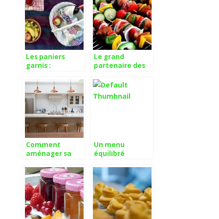
cuisine
Les paniers
Le grand
garnis :
partenaire des
comment les
amoureux de
composer soi-
grillades
même ?
Comment
Un menu
aménager sa
équilibré
nouvelle cuisine
contient une
?
entrée et un
dessert