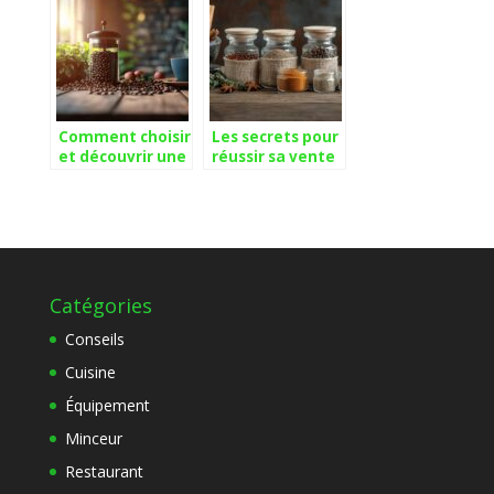
asiatique en
ligne ?
Comment choisir
Les secrets pour
et découvrir une
réussir sa vente
gamme de cafés
en ligne d’épices
biologiques en
de qualité
grain pour un
arôme
exceptionnel
Catégories
Conseils
Cuisine
Équipement
Minceur
Restaurant