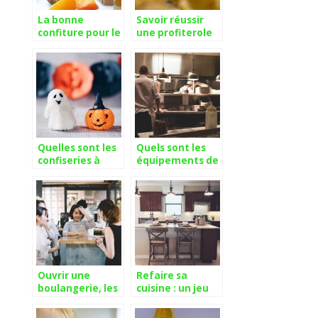
La bonne
Savoir réussir
confiture pour le
une profiterole
plaisir de nos
digne de ce nom
papilles
Quelles sont les
Quels sont les
confiseries à
équipements de
prioriser pour
cuisine à avoir
une fête
pour aller plus
d’halloween
loin ?
réussie ?
Ouvrir une
Refaire sa
boulangerie, les
cuisine : un jeu
essentiels.
d’enfant