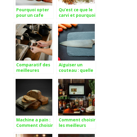
Pourquoi opter
Qu’est ce que le
pour un cafe
carvi et pourquoi
provenant d’un
l’utiliser ?
torrefacteur
artisanal ?
Comparatif des
Aiguiser un
meilleures
couteau : quelle
cafetieres
methode choisir
isothermes du
pour des
marche
resultats
optimaux ?
Machine a pain :
Comment choisir
Comment choisir
les meilleurs
la meilleure en
produits dans
2023 ?
une épicerie